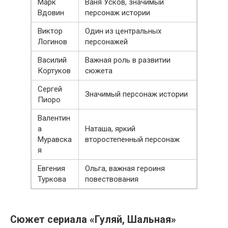
Марк
Ваня Усков, значимый
Вдовин
персонаж истории
Виктор
Один из центральных
Логинов
персонажей
Василий
Важная роль в развитии
Кортуков
сюжета
Сергей
Значимый персонаж истории
Пиоро
Валентин
а
Наташа, яркий
Муравска
второстепенный персонаж
я
Евгения
Ольга, важная героиня
Туркова
повествования
Сюжет сериала «Гуляй, Шальная»