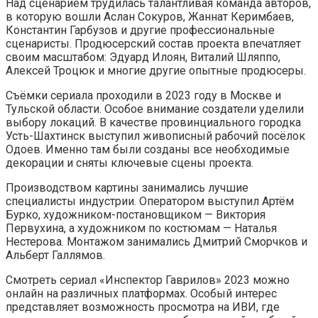
Над сценарием трудилась талантливая команда авторов,
в которую вошли Аслан Сокуров, Жаннат Керимбаев,
Константин Гарбузов и другие профессиональные
сценаристы. Продюсерский состав проекта впечатляет
своим масштабом: Эдуард Илоян, Виталий Шляппо,
Алексей Троцюк и многие другие опытные продюсеры.
Съёмки сериала проходили в 2023 году в Москве и
Тульской области. Особое внимание создатели уделили
выбору локаций. В качестве провинциального городка
Усть-Шахтинск выступил живописный рабочий посёлок
Одоев. Именно там были созданы все необходимые
декорации и сняты ключевые сцены проекта.
Производством картины занимались лучшие
специалисты индустрии. Оператором выступил Артём
Бурко, художником-постановщиком — Виктория
Первухина, а художником по костюмам — Наталья
Нестерова. Монтажом занимались Дмитрий Сморчков и
Альберт Галлямов.
Смотреть сериал «Инспектор Гаврилов» 2023 можно
онлайн на различных платформах. Особый интерес
представляет возможность просмотра на ИВИ, где