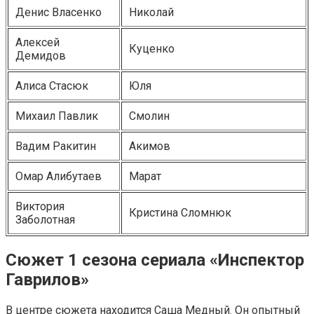
Денис Власенко
Николай
Алексей
Куценко
Демидов
Алиса Стасюк
Юля
Михаил Павлик
Смолин
Вадим Ракитин
Акимов
Омар Алибутаев
Марат
Виктория
Кристина Сломнюк
Заболотная
Сюжет 1 сезона сериала «Инспектор
Гаврилов»
В центре сюжета находится Саша Медный. Он опытный