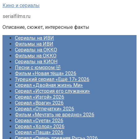
Перейти
Кино и сериалы
к
serialfilms.ru
контенту
Описание, сюжет, интересные факты
Сериалы на ИВИ
Фильмы на ИВИ
Сериалы на ОККО
Фильмы на ОККО
Сериалы на КИОН
Песни с юмором 🤣
Фильм «Новая тёща» 2026
Турецкий сериал «Ещё 17» 2026
Сериал «Двойная жизнь Ми»
Сериал «История его служанки»
Сериал «Изгой» 2026
Сериал «Враги» 2026
Сериал «Отпечатки» 2026
Фильм «Мечтать не вредно» 2026
Сериал «Суета» 2026
Сериал «Холод» 2026
Сериал «Паша» 2026
Сериал «Очень древняя Русь» 2026