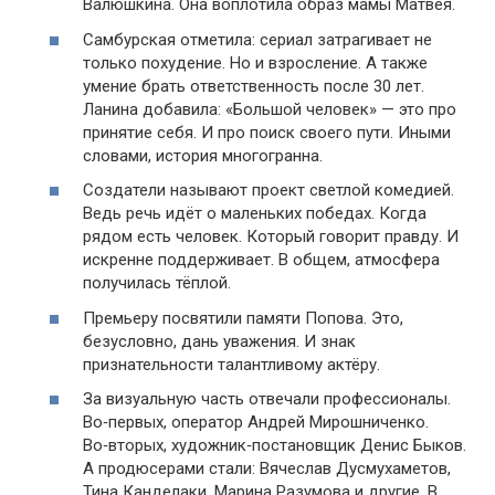
Валюшкина. Она воплотила образ мамы Матвея.
Самбурская отметила: сериал затрагивает не
только похудение. Но и взросление. А также
умение брать ответственность после 30 лет.
Ланина добавила: «Большой человек» — это про
принятие себя. И про поиск своего пути. Иными
словами, история многогранна.
Создатели называют проект светлой комедией.
Ведь речь идёт о маленьких победах. Когда
рядом есть человек. Который говорит правду. И
искренне поддерживает. В общем, атмосфера
получилась тёплой.
Премьеру посвятили памяти Попова. Это,
безусловно, дань уважения. И знак
признательности талантливому актёру.
За визуальную часть отвечали профессионалы.
Во‑первых, оператор Андрей Мирошниченко.
Во‑вторых, художник‑постановщик Денис Быков.
А продюсерами стали: Вячеслав Дусмухаметов,
Тина Канделаки, Марина Разумова и другие. В