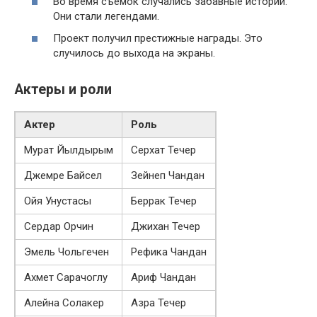
Во время съёмок случались забавные истории.
Они стали легендами.
Проект получил престижные награды. Это
случилось до выхода на экраны.
Актеры и роли
Актер
Роль
Мурат Йылдырым
Серхат Течер
Джемре Байсел
Зейнеп Чандан
Ойя Унустасы
Беррак Течер
Сердар Орчин
Джихан Течер
Эмель Чольгечен
Рефика Чандан
Ахмет Сарачоглу
Ариф Чандан
Алейна Солакер
Азра Течер