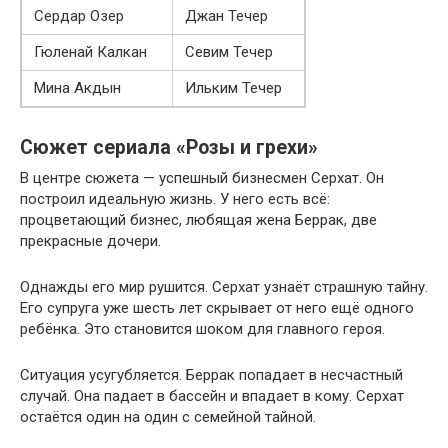
Сердар Озер
Джан Течер
Гюленай Калкан
Севим Течер
Мина Акдын
Ильким Течер
Сюжет сериала «Розы и грехи»
В центре сюжета — успешный бизнесмен Серхат. Он
построил идеальную жизнь. У него есть всё:
процветающий бизнес, любящая жена Беррак, две
прекрасные дочери.
Однажды его мир рушится. Серхат узнаёт страшную тайну.
Его супруга уже шесть лет скрывает от него ещё одного
ребёнка. Это становится шоком для главного героя.
Ситуация усугубляется. Беррак попадает в несчастный
случай. Она падает в бассейн и впадает в кому. Серхат
остаётся один на один с семейной тайной.